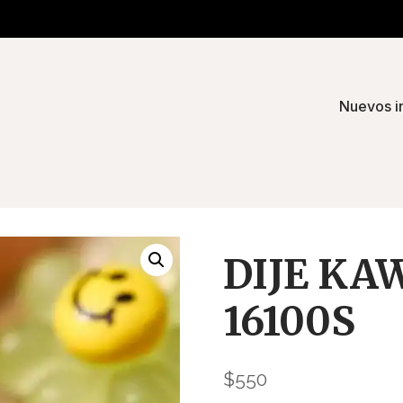
Nuevos i
DIJE KA
16100S
$
550