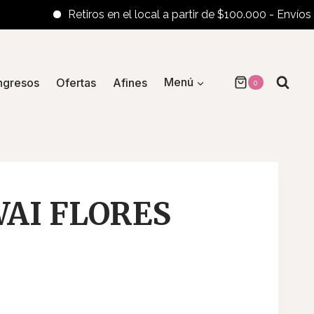
Retiros en el local a partir de $100.000 - Envíos al in
ngresos
Ofertas
Afines
Menú
0
WAI FLORES