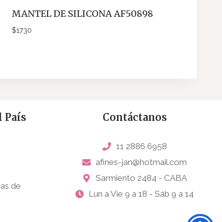
MANTEL DE SILICONA AF50898
$
1730
 País
Contáctanos
11 2886 6958
afines-jan@hotmail.com
Sarmiento 2484 - CABA
sas de
Lun a Vie 9 a 18 - Sáb 9 a 14