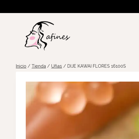
Saltar
al
contenido
Inicio
/
Tienda
/
Uñas
/
DIJE KAWAI FLORES 16100S