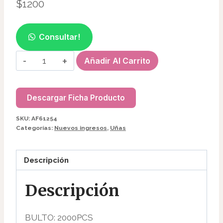
$
1200
Consultar!
IMAN
Añadir Al Carrito
CIRCULO
PARA
AURA
Descargar Ficha Producto
AF61254
SKU:
AF61254
cantidad
Categorías:
Nuevos ingresos
,
Uñas
Descripción
Descripción
BULTO: 2000PCS