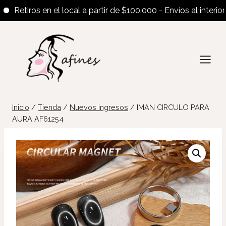
etiros en el local a partir de $100.000 - Envíos al interior a p
Saltar
al
contenido
Inicio
/
Tienda
/
Nuevos ingresos
/
IMAN CIRCULO PARA
AURA AF61254