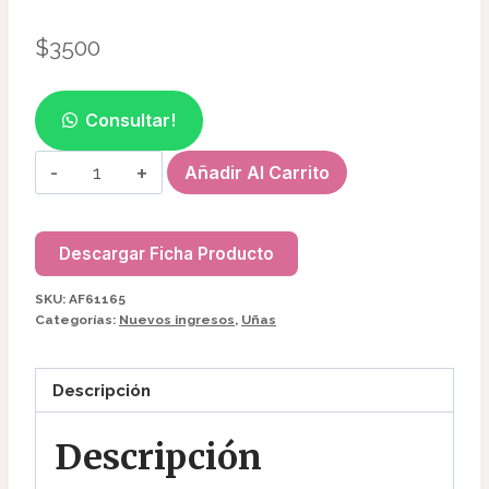
$
3500
Consultar!
IMAN
Añadir Al Carrito
4
EN
1
Descargar Ficha Producto
PARA
SKU:
AF61165
EFECTO
Categorías:
Nuevos ingresos
,
Uñas
OJO
DE
Descripción
GATO
AF61165
Descripción
cantidad