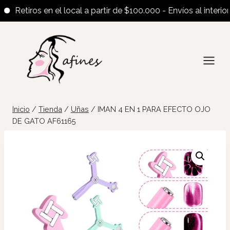
Retiros en el local a partir de $100.000 - Envíos al interior a 
Saltar
al
contenido
Inicio
/
Tienda
/
Uñas
/
IMAN 4 EN 1 PARA EFECTO OJO
DE GATO AF61165