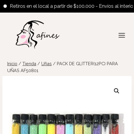
Retiros en el local a partir de $100.000 - Envíos al interior a 
Saltar
al
contenido
Inicio
/
Tienda
/
Uñas
/
PACK DE GLITTER(12PC) PARA
UÑAS AF50801