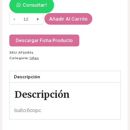
Consultar!
PACK
Añadir Al Carrito
DE
GLITTER(12PC)
PARA
Descargar Ficha Producto
UÑAS
SKU:
AF50801
AF50801
Categoría:
Uñas
cantidad
Descripción
Descripción
bulto:600pc