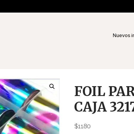
Nuevos i
FOIL PA
CAJA 321
$
1180