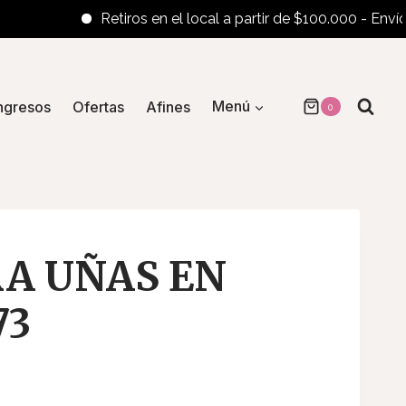
Retiros en el local a partir de $100.000 - Envíos al i
ngresos
Ofertas
Afines
Menú
0
RA UÑAS EN
73