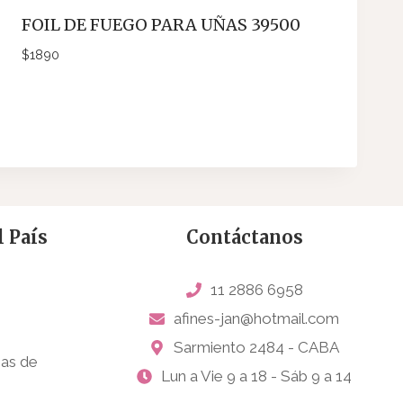
FOIL DE FUEGO PARA UÑAS 39500
$
1890
 País
Contáctanos
11 2886 6958
afines-jan@hotmail.com
Sarmiento 2484 - CABA
sas de
Lun a Vie 9 a 18 - Sáb 9 a 14