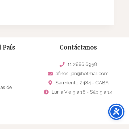
 País
Contáctanos
11 2886 6958
afines-jan@hotmail.com
Sarmiento 2484 - CABA
sas de
Lun a Vie 9 a 18 - Sáb 9 a 14