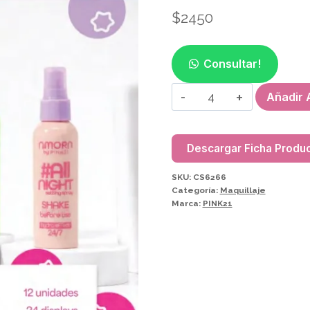
$
2450
Consultar!
FIJADOR
Añadir A
DE
MAQUIILLAJE
PINK21
Descargar Ficha Produ
CS6266
SKU:
CS6266
cantidad
Categoría:
Maquillaje
Marca:
PINK21