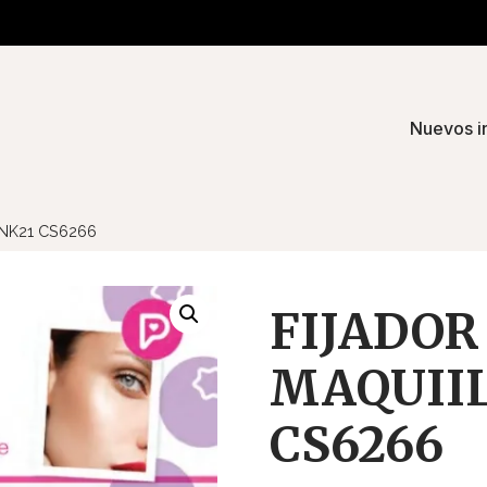
Nuevos i
INK21 CS6266
FIJADOR
MAQUIIL
CS6266