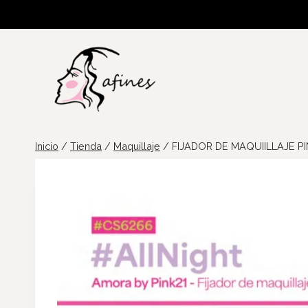
Saltar
al
contenido
Inicio
/
Tienda
/
Maquillaje
/
FIJADOR DE MAQUIILLAJE P