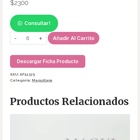
$
2300
Consultar!
ESPONJAS
Añadir Al Carrito
+
BROCHA
(4
Descargar Ficha Producto
PCS)
SKU:
AF51375
AF51375
Categoría:
Maquillaje
cantidad
Productos Relacionados