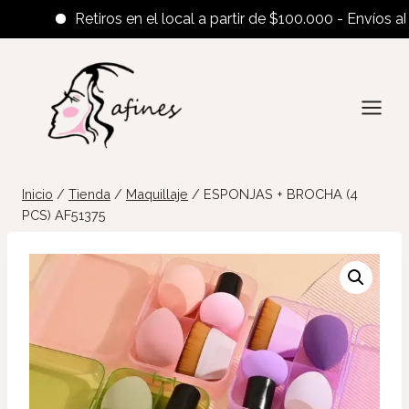
Retiros en el local a partir de $100.000 - Envíos al inte
Saltar
al
contenido
Inicio
/
Tienda
/
Maquillaje
/
ESPONJAS + BROCHA (4
PCS) AF51375