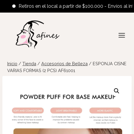
Retiros en el local a partir de $100.000 - Envíos al interi
Saltar
al
contenido
Inicio
/
Tienda
/
Accesorios de Belleza
/
ESPONJA CISNE
VARIAS FORMAS (2 PCS) AF61001