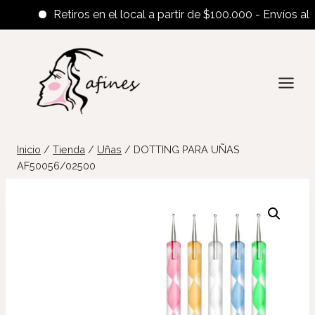
Retiros en el local a partir de $100.000 - Envíos al inter
Saltar
al
contenido
Inicio
/
Tienda
/
Uñas
/
DOTTING PARA UÑAS
AF50056/02500