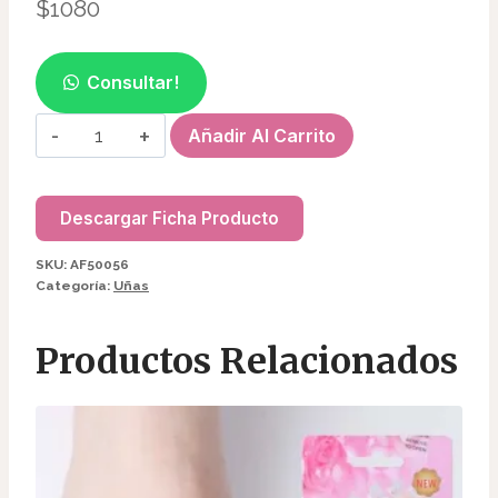
$
1080
Consultar!
DOTTING
Añadir Al Carrito
PARA
UÑAS
AF50056/02500
Descargar Ficha Producto
cantidad
SKU:
AF50056
Categoría:
Uñas
Productos Relacionados