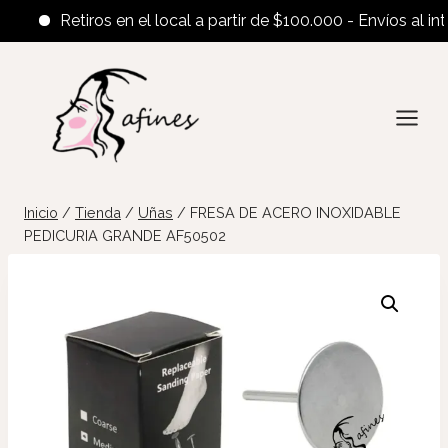
Retiros en el local a partir de $100.000 - Envíos al interi
Saltar
al
contenido
Inicio
/
Tienda
/
Uñas
/
FRESA DE ACERO INOXIDABLE
PEDICURIA GRANDE AF50502