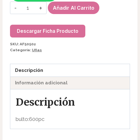
FRESA
Añadir Al Carrito
DE
ACERO
INOXIDABLE
Descargar Ficha Producto
PEDICURIA
SKU:
AF50502
GRANDE
Categoría:
Uñas
AF50502
cantidad
Descripción
Información adicional
Descripción
bulto:600pc