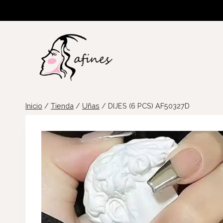
Saltar
al
contenido
Inicio
/
Tienda
/
Uñas
/
DIJES (6 PCS) AF50327D