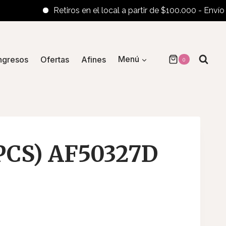
Retiros en el local a partir de $100.000 - Envíos al in
ngresos
Ofertas
Afines
Menú
0
 PCS) AF50327D