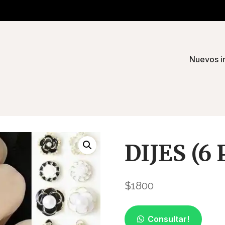
Nuevos i
DIJES (6
$
1800
Consultar!