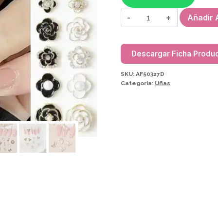
DIJES
Añadir A
(6
PCS)
AF50327D
Descargar Ficha Produ
cantidad
SKU:
AF50327D
Categoría:
Uñas