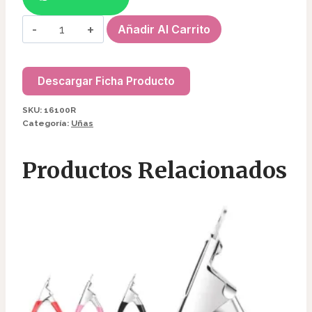
DIJE
Añadir Al Carrito
HEBILLA
OVALADA
16100R
Descargar Ficha Producto
cantidad
SKU:
16100R
Categoría:
Uñas
Productos Relacionados