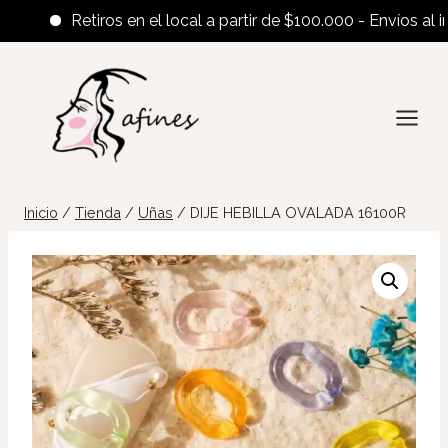
Retiros en el local a partir de $100.000 - Envíos al interi
Saltar
al
contenido
Inicio
/
Tienda
/
Uñas
/
DIJE HEBILLA OVALADA 16100R