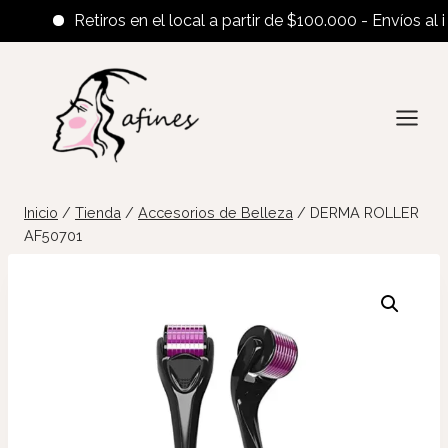
Retiros en el local a partir de $100.000 - Envíos al inte
Saltar
al
contenido
Inicio
/
Tienda
/
Accesorios de Belleza
/
DERMA ROLLER
AF50701