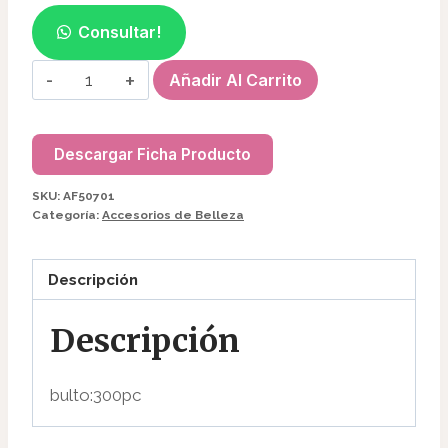
Consultar!
DERMA
Añadir Al Carrito
ROLLER
AF50701
cantidad
Descargar Ficha Producto
SKU:
AF50701
Categoría:
Accesorios de Belleza
Descripción
Descripción
bulto:300pc