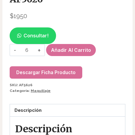
$
1950
Consultar!
DELINEADOR
Añadir Al Carrito
LABIAL
AF5626
cantidad
Descargar Ficha Producto
SKU:
AF5626
Categoría:
Maquillaje
Descripción
Descripción