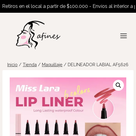
iros en el local a partir de $100.000 - Envíos al interior a part
Saltar
al
contenido
Inicio
/
Tienda
/
Maquillaje
/
DELINEADOR LABIAL AF5626