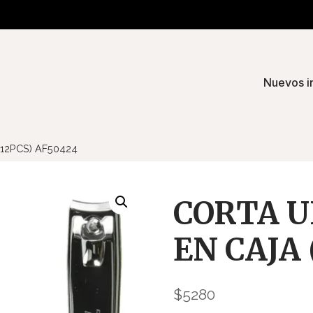
Nuevos i
12PCS) AF50424
CORTA 
EN CAJA 
$
5280