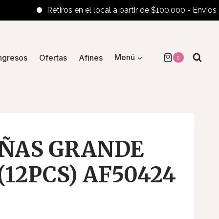
Retiros en el local a partir de $100.000 - Envíos al in
ngresos
Ofertas
Afines
Menú
0
UÑAS GRANDE
(12PCS) AF50424