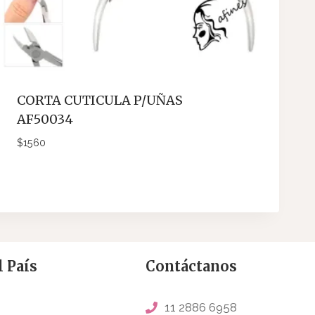
CORTA CUTICULA P/UÑAS
AF50034
$
1560
 País
Contáctanos
11 2886 6958