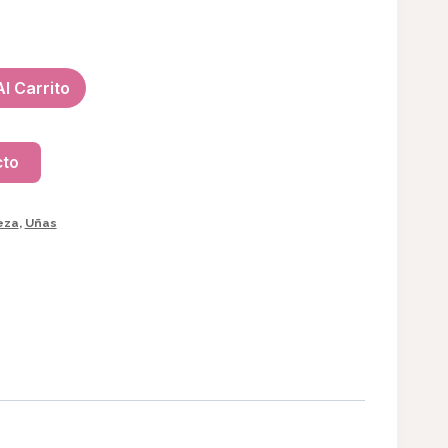
l Carrito
cto
eza
,
Uñas