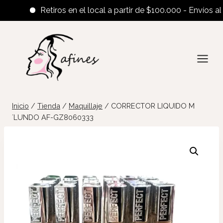
Retiros en el local a partir de $100.000 - Envíos al inte
Saltar
al
contenido
Inicio
/
Tienda
/
Maquillaje
/
CORRECTOR LIQUIDO M
´LUNDO AF-GZ8060333