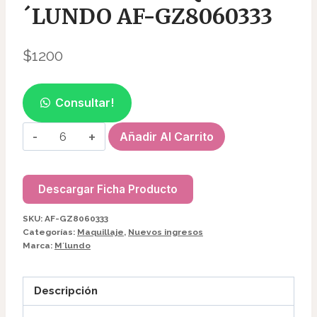
´LUNDO AF-GZ8060333
$
1200
Consultar!
CORRECTOR
Añadir Al Carrito
LIQUIDO
M
´LUNDO
Descargar Ficha Producto
AF-
SKU:
AF-GZ8060333
GZ8060333
Categorías:
Maquillaje
,
Nuevos ingresos
cantidad
Marca:
M´lundo
Descripción