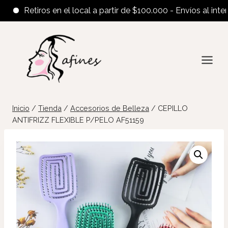
Retiros en el local a partir de $100.000 - Envíos al interior 
Saltar
al
contenido
Inicio
/
Tienda
/
Accesorios de Belleza
/
CEPILLO
ANTIFRIZZ FLEXIBLE P/PELO AF51159