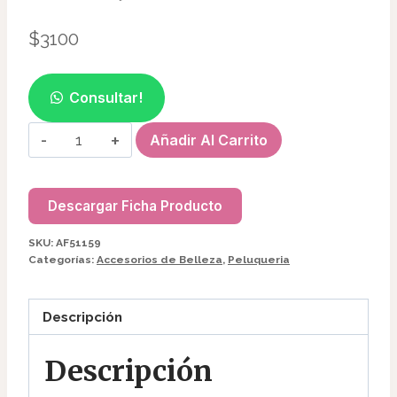
$
3100
Consultar!
CEPILLO
Añadir Al Carrito
ANTIFRIZZ
FLEXIBLE
P/PELO
Descargar Ficha Producto
AF51159
SKU:
AF51159
cantidad
Categorías:
Accesorios de Belleza
,
Peluqueria
Descripción
Descripción