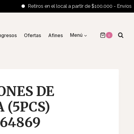
Retiros en el local a partir de $100.000 - Envíos al int
ngresos
Ofertas
Afines
Menú
0
ONES DE
 (5PCS)
/64869