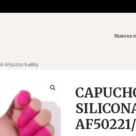
Nuevos i
S) AF50221/64869
CAPUCH
SILICONA
AF50221