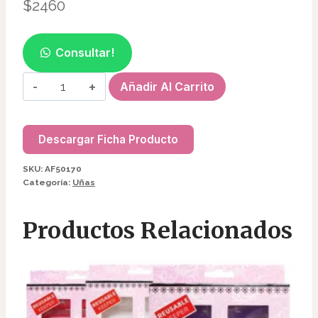
$
2460
Consultar!
CAPSULA
Añadir Al Carrito
ALMENDRA
RUSA
AF50170
Descargar Ficha Producto
cantidad
SKU:
AF50170
Categoría:
Uñas
Productos Relacionados