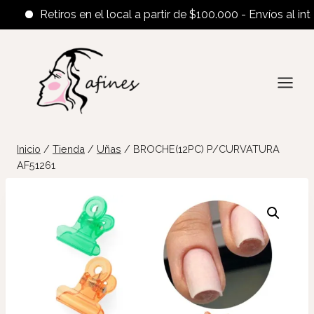
Retiros en el local a partir de $100.000 - Envíos al interio
Saltar
al
contenido
Inicio
/
Tienda
/
Uñas
/
BROCHE(12PC) P/CURVATURA
AF51261