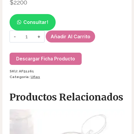
$
2200
Consultar!
BROCHE(12PC)
Añadir Al Carrito
P/CURVATURA
AF51261
cantidad
Descargar Ficha Producto
SKU:
AF51261
Categoría:
Uñas
Productos Relacionados