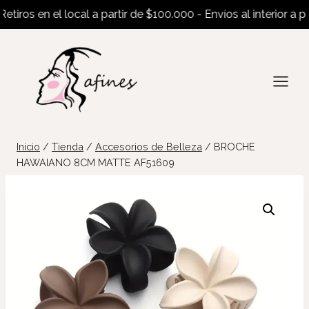
ros en el local a partir de $100.000 - Envíos al interior a part
Saltar
al
contenido
Inicio
/
Tienda
/
Accesorios de Belleza
/
BROCHE
HAWAIANO 8CM MATTE AF51609