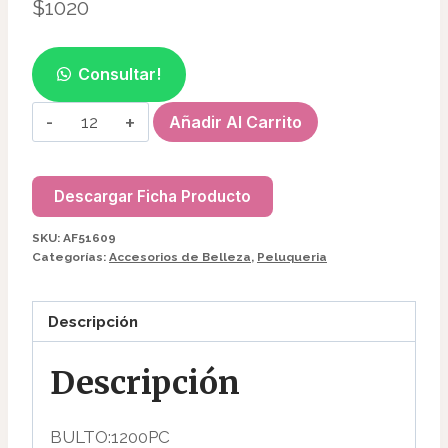
$
1020
Consultar!
BROCHE
Añadir Al Carrito
HAWAIANO
8CM
MATTE
Descargar Ficha Producto
AF51609
SKU:
AF51609
cantidad
Categorías:
Accesorios de Belleza
,
Peluqueria
Descripción
Descripción
BULTO:1200PC