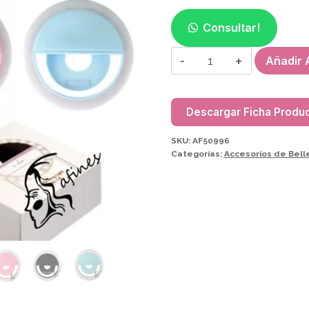
Consultar!
ARO
Añadir A
DE
LUZ
P/CELU
Descargar Ficha Produ
AF50996
SKU:
AF50996
cantidad
Categorías:
Accesorios de Bell