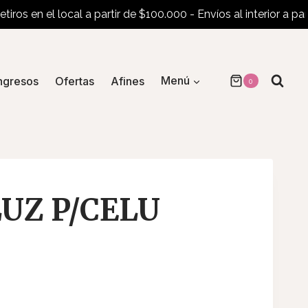
 en el local a partir de $100.000 - Envíos al interior a partir d
ngresos
Ofertas
Afines
Menú
0
LUZ P/CELU