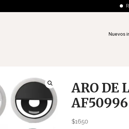
Retiros
Nuevos i
ARO DE 
AF50996
$
1650