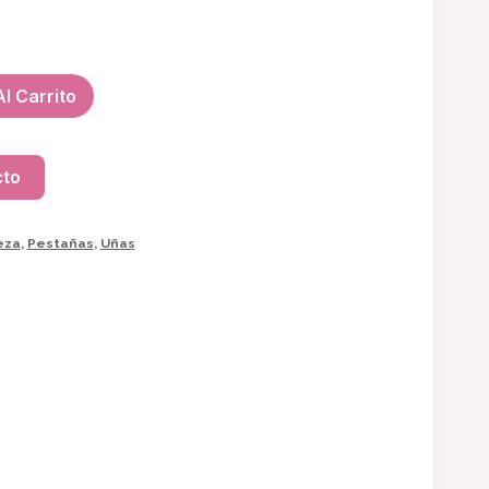
l Carrito
cto
eza
,
Pestañas
,
Uñas