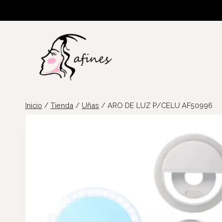
Saltar
al
contenido
Inicio
/
Tienda
/
Uñas
/
ARO DE LUZ P/CELU AF50996