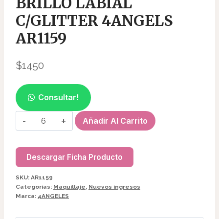
BRILLO LABIAL
C/GLITTER 4ANGELS
AR1159
$
1450
Consultar!
BRILLO
Añadir Al Carrito
LABIAL
C/GLITTER
4ANGELS
Descargar Ficha Producto
AR1159
SKU:
AR1159
cantidad
Categorías:
Maquillaje
,
Nuevos ingresos
Marca:
4ANGELES