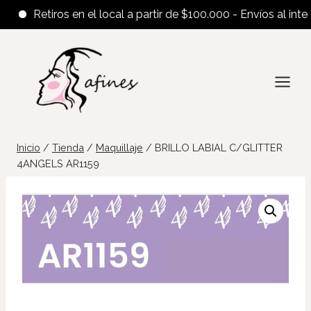
Retiros en el local a partir de $100.000 - Envíos al interior
Saltar
al
contenido
Inicio
/
Tienda
/
Maquillaje
/
BRILLO LABIAL C/GLITTER
4ANGELS AR1159