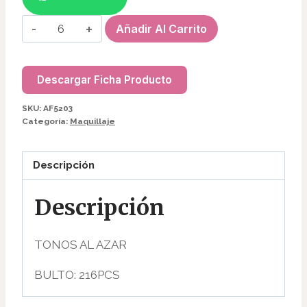
era:
es:
BASE
Añadir Al Carrito
$3900.
$2050.
LIQUIDA
AF5206/M251
cantidad
Descargar Ficha Producto
SKU:
AF5203
Categoría:
Maquillaje
Descripción
Descripción
TONOS AL AZAR
BULTO: 216PCS