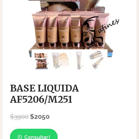
BASE LIQUIDA
AF5206/M251
El
El
$
3900
$
2050
precio
precio
original
actual
Consultar!