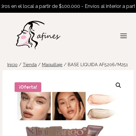
s en el local a partir de $100.000 - Envíos al interior a partir 
Saltar
al
contenido
Inicio
/
Tienda
/
Maquillaje
/
BASE LIQUIDA AF5206/M251
¡Oferta!