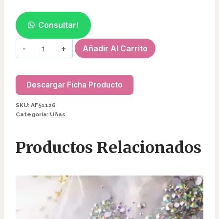
Consultar!
BANDEJA
Añadir Al Carrito
RECICLABLE
AF51126
cantidad
Descargar Ficha Producto
SKU:
AF51126
Categoría:
Uñas
Productos Relacionados