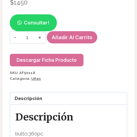
$
1450
Consultar!
LIMA
Añadir Al Carrito
BANDA
DE
LIJADO(50PC)
Descargar Ficha Producto
AF50118
SKU:
AF50118
cantidad
Categoría:
Uñas
Descripción
Descripción
bulto:360pc