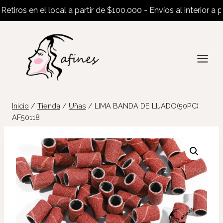
ros en el local a partir de $100.000 - Envíos al interior a parti
Saltar
al
contenido
Inicio
/
Tienda
/
Uñas
/
LIMA BANDA DE LIJADO(50PC)
AF50118