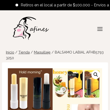
Retiros en el local a partir de $100.000 - Envíos al int
Saltar
al
contenido
Inicio
/
Tienda
/
Maquillaje
/
BALSAMO LABIAL AFHB5793
3250