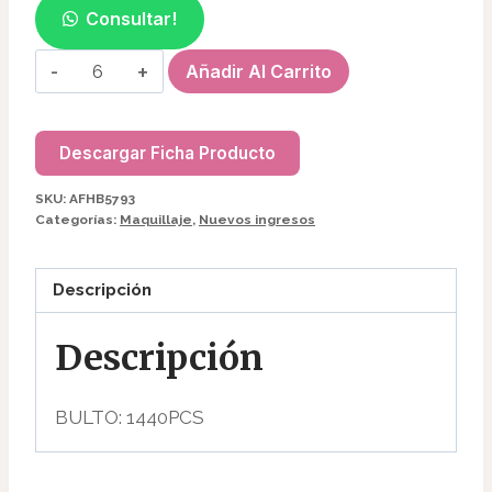
Consultar!
BALSAMO
Añadir Al Carrito
LABIAL
AFHB5793
3250
Descargar Ficha Producto
cantidad
SKU:
AFHB5793
Categorías:
Maquillaje
,
Nuevos ingresos
Descripción
Descripción
BULTO: 1440PCS