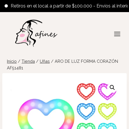
Retiros en el local a partir de $100.000 - Envíos al interior a
Saltar
al
contenido
Inicio
/
Tienda
/
Uñas
/
ARO DE LUZ FORMA CORAZÓN
AF51481