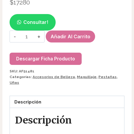
$
17280
Consultar!
ARO
Añadir Al Carrito
DE
LUZ
FORMA
Descargar Ficha Producto
CORAZÓN
SKU:
AF51481
AF51481
Categorías:
Accesorios de Belleza
,
Maquillaje
,
Pestañas
,
cantidad
Uñas
Descripción
Descripción