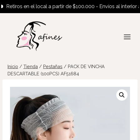
Retiros en el local a partir de $100.000 - Envíos al interior a 
Saltar
al
contenido
Inicio
/
Tienda
/
Pestañas
/
PACK DE VINCHA
DESCARTABLE (100PCS) AF51684