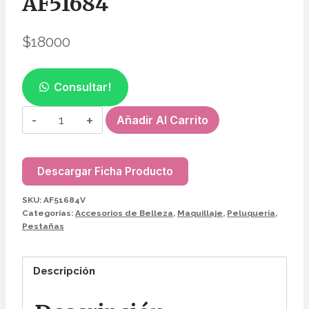
AF51684
$
18000
Consultar!
PACK
Añadir Al Carrito
DE
VINCHA
DESCARTABLE
Descargar Ficha Producto
(100PCS)
SKU:
AF51684V
AF51684
Categorías:
Accesorios de Belleza
,
Maquillaje
,
Peluqueria
,
cantidad
Pestañas
Descripción