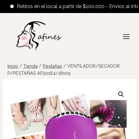
Retiros en el local a partir de $100.000 - Envíos al interio
Saltar
al
contenido
Inicio
/
Tienda
/
Pestañas
/
VENTILADOR/SECADOR
P/PESTAÑAS AF50164/18109