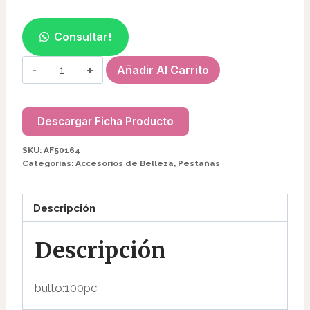
Consultar!
VENTILADOR/SECADOR
Añadir Al Carrito
P/PESTAÑAS
AF50164/18109
cantidad
Descargar Ficha Producto
SKU:
AF50164
Categorías:
Accesorios de Belleza
,
Pestañas
Descripción
Descripción
bulto:100pc