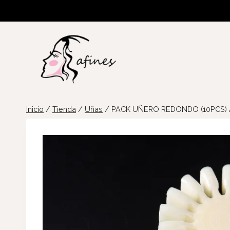
Saltar
al
contenido
Inicio
/
Tienda
/
Uñas
/
PACK UÑERO REDONDO (10PCS)