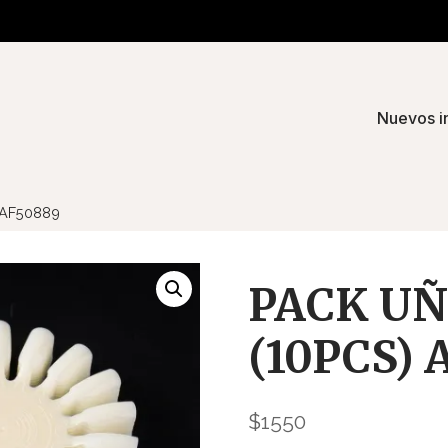
Nuevos i
 AF50889
PACK U
(10PCS) 
$
1550