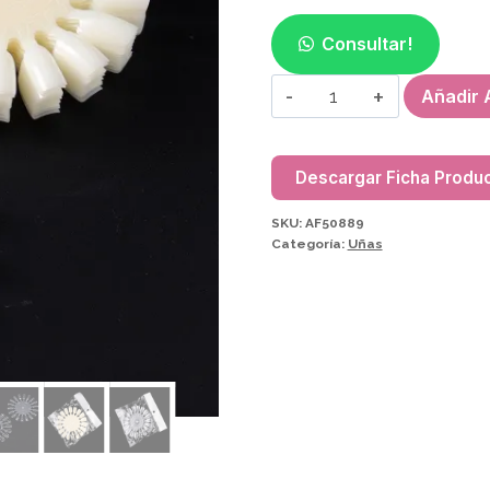
Consultar!
PACK
Añadir A
UÑERO
REDONDO
(10PCS)
Descargar Ficha Produ
AF50889
SKU:
AF50889
cantidad
Categoría:
Uñas