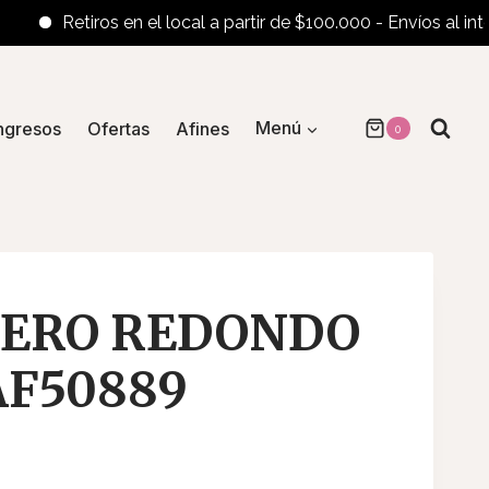
Retiros en el local a partir de $100.000 - Envíos al interior
ngresos
Ofertas
Afines
Menú
0
ÑERO REDONDO
AF50889