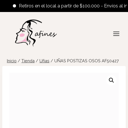
Retiros en el local a partir de $100.000 - Envíos al inter
Saltar
al
contenido
Inicio
/
Tienda
/
Uñas
/
UÑAS POSTIZAS OSOS AF50427