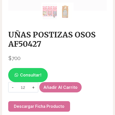
UÑAS POSTIZAS OSOS
AF50427
$
700
Consultar!
UÑAS
Añadir Al Carrito
POSTIZAS
OSOS
AF50427
Descargar Ficha Producto
cantidad