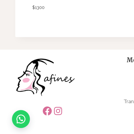
$
1300
Me
Tran
Facebook
Instagram