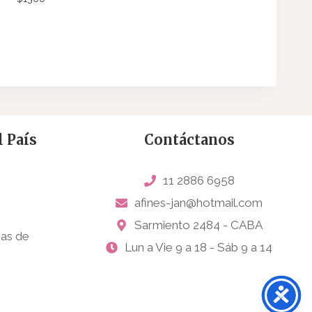
 País
Contáctanos
11 2886 6958
afines-jan@hotmail.com
Sarmiento 2484 - CABA
sas de
Lun a Vie 9 a 18 - Sáb 9 a 14