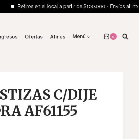
Retiros en el local a partir de $100.000 - Envíos al interior 
ngresos
Ofertas
Afines
Menú
0
STIZAS C/DIJE
A AF61155