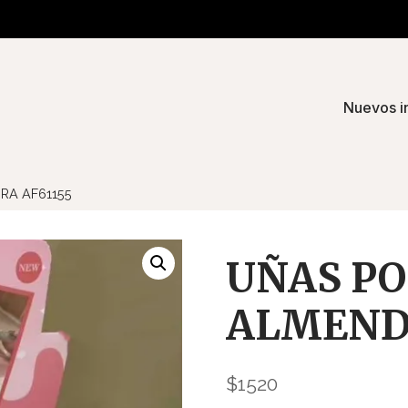
Nuevos i
RA AF61155
UÑAS PO
ALMENDR
$
1520