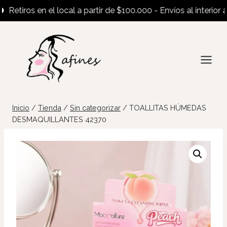
tiros en el local a partir de $100.000 - Envíos al interior a par
Saltar
al
contenido
Inicio
/
Tienda
/
Sin categorizar
/
TOALLITAS HÚMEDAS
DESMAQUILLANTES 42370