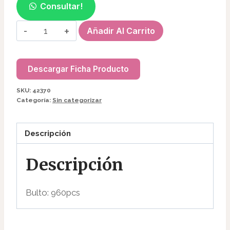
Consultar!
TOALLITAS
Añadir Al Carrito
HÚMEDAS
DESMAQUILLANTES
42370
Descargar Ficha Producto
cantidad
SKU:
42370
Categoría:
Sin categorizar
Descripción
Descripción
Bulto: 960pcs