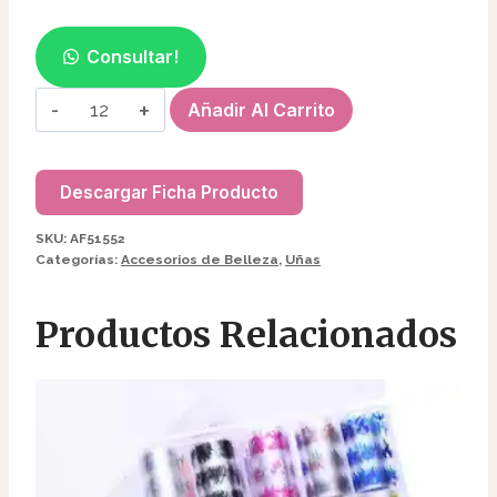
Consultar!
STRASS
Añadir Al Carrito
GEMAS
P/CARA
AF51552
Descargar Ficha Producto
cantidad
SKU:
AF51552
Categorías:
Accesorios de Belleza
,
Uñas
Productos Relacionados