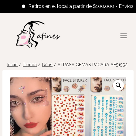
Retiros en el local a partir de $100.000 - Envíos al in
Saltar
al
contenido
Inicio
/
Tienda
/
Uñas
/
STRASS GEMAS P/CARA AF51552