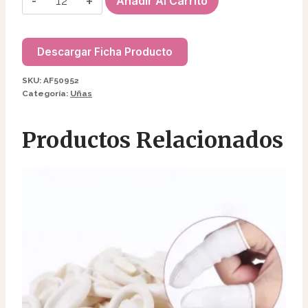
Añadir Al Carrito
AL
AGUA
AF50952
Descargar Ficha Producto
cantidad
SKU:
AF50952
Categoría:
Uñas
Productos Relacionados