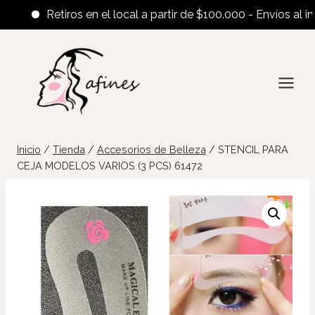
Retiros en el local a partir de $100.000 - Envíos al interi
Saltar
al
contenido
Inicio
/
Tienda
/
Accesorios de Belleza
/
STENCIL PARA
CEJA MODELOS VARIOS (3 PCS) 61472