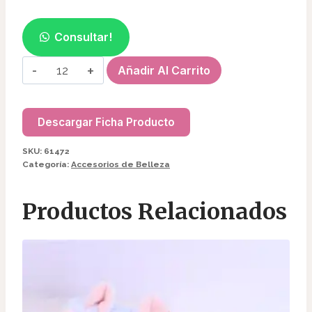
Consultar!
STENCIL
Añadir Al Carrito
PARA
CEJA
MODELOS
Descargar Ficha Producto
VARIOS
SKU:
61472
(3
Categoría:
Accesorios de Belleza
PCS)
61472
Productos Relacionados
cantidad