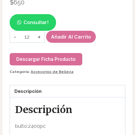
$
650
Consultar!
SRICKER
Añadir Al Carrito
STRASS
GEMAS
FACIAL
Descargar Ficha Producto
AF51550
Categoría:
Accesorios de Belleza
cantidad
Descripción
Descripción
bulto:2400pc