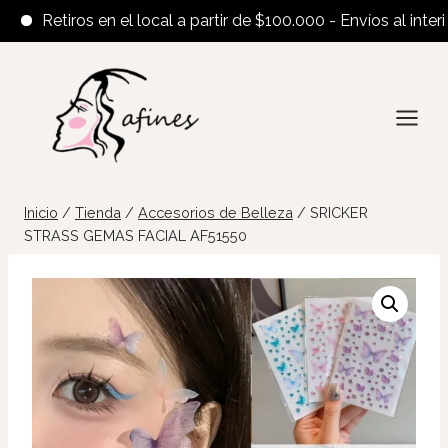
Retiros en el local a partir de $100.000 - Envíos al interior 
Saltar
al
contenido
Inicio
/
Tienda
/
Accesorios de Belleza
/
SRICKER
STRASS GEMAS FACIAL AF51550