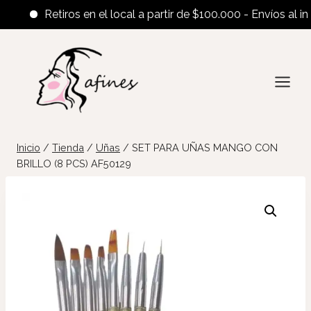
Retiros en el local a partir de $100.000 - Envíos al interi
Saltar
al
contenido
Inicio
/
Tienda
/
Uñas
/
SET PARA UÑAS MANGO CON
BRILLO (8 PCS) AF50129