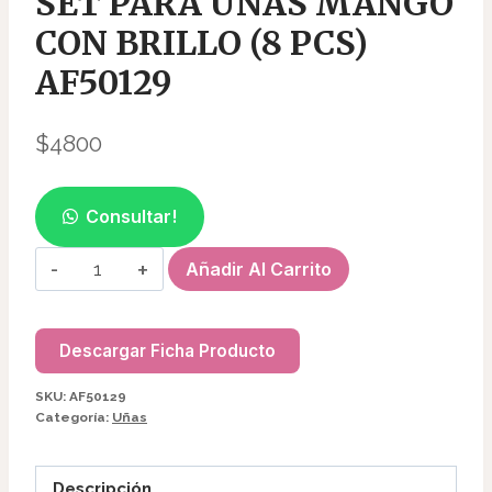
SET PARA UÑAS MANGO
CON BRILLO (8 PCS)
AF50129
$
4800
Consultar!
SET
Añadir Al Carrito
PARA
UÑAS
MANGO
Descargar Ficha Producto
CON
SKU:
AF50129
BRILLO
Categoría:
Uñas
(8
PCS)
Descripción