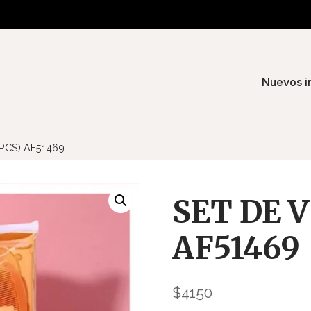
Nuevos i
7PCS) AF51469
SET DE V
AF51469
$
4150