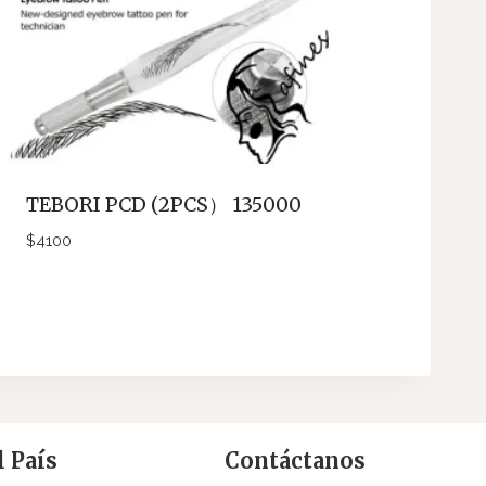
TEBORI PCD (2PCS） 135000
$
4100
 País
Contáctanos