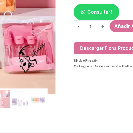
Consultar!
SET
Añadir A
DE
VIAJE
(7PCS)
Descargar Ficha Produ
AF51469
SKU:
AF51469
cantidad
Categoría:
Accesorios de Belle