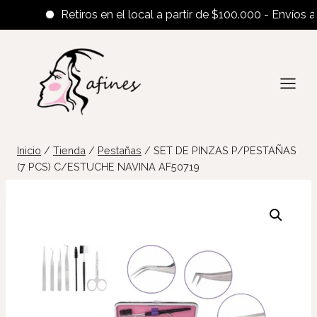
Retiros en el local a partir de $100.000 - Envíos al int
Saltar
al
contenido
Inicio
/
Tienda
/
Pestañas
/
SET DE PINZAS P/PESTAÑAS
(7 PCS) C/ESTUCHE NAVINA AF50719