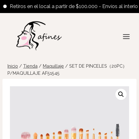
Retiros en el local a partir de $100.000 - Envíos al interior a
Saltar
al
contenido
Inicio
/
Tienda
/
Maquillaje
/
SET DE PINCELES（20PC）
P/MAQUILLAJE AF51545