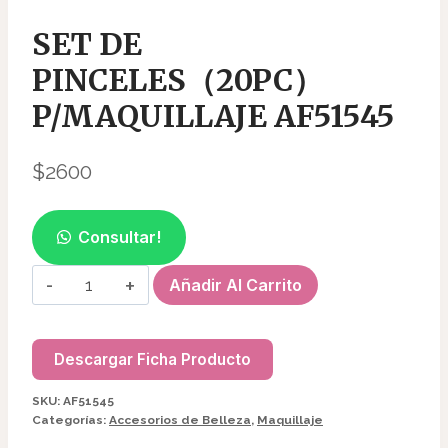
SET DE
PINCELES（20PC）
P/MAQUILLAJE AF51545
$
2600
Consultar!
SET
Añadir Al Carrito
DE
PINCELES（20PC）
P/MAQUILLAJE
Descargar Ficha Producto
AF51545
SKU:
AF51545
cantidad
Categorías:
Accesorios de Belleza
,
Maquillaje