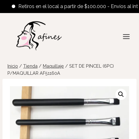
Retiros en el local a partir de $100.000 - Envíos al interi
Saltar
al
contenido
Inicio
/
Tienda
/
Maquillaje
/
SET DE PINCEL (6PC)
P/MAQUILLAR AF51160A