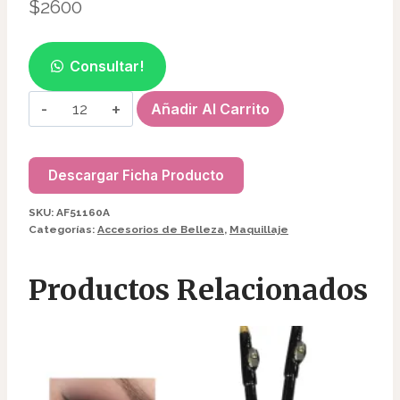
$
2600
Consultar!
SET
Añadir Al Carrito
DE
PINCEL
(6PC)
Descargar Ficha Producto
P/MAQUILLAR
SKU:
AF51160A
AF51160A
Categorías:
Accesorios de Belleza
,
Maquillaje
cantidad
Productos Relacionados