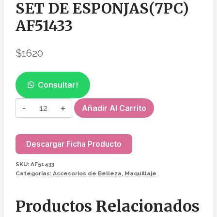
SET DE ESPONJAS(7PC)
AF51433
$
1620
Consultar!
SET
Añadir Al Carrito
DE
ESPONJAS(7PC)
AF51433
Descargar Ficha Producto
cantidad
SKU:
AF51433
Categorías:
Accesorios de Belleza
,
Maquillaje
Productos Relacionados