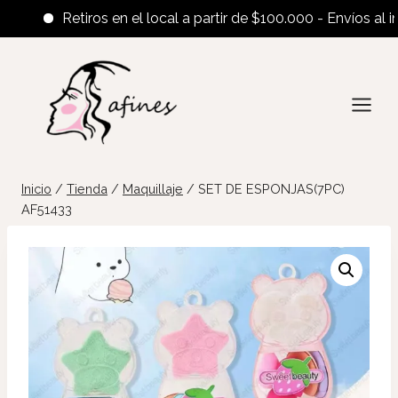
Retiros en el local a partir de $100.000 - Envíos al interi
Saltar
al
contenido
Inicio
/
Tienda
/
Maquillaje
/
SET DE ESPONJAS(7PC)
AF51433