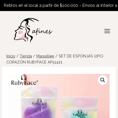
tiros en el local a partir de $100.000 - Envíos al interior a pa
Saltar
al
contenido
Inicio
/
Tienda
/
Maquillaje
/
SET DE ESPONJAS (2PC)
CORAZÓN RUBYFACE AF51421