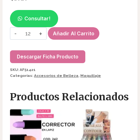
Consultar!
SET
Añadir Al Carrito
DE
ESPONJAS
(2PC)
Descargar Ficha Producto
CORAZÓN
SKU:
AF51421
RUBYFACE
Categorías:
Accesorios de Belleza
,
Maquillaje
AF51421
cantidad
Productos Relacionados