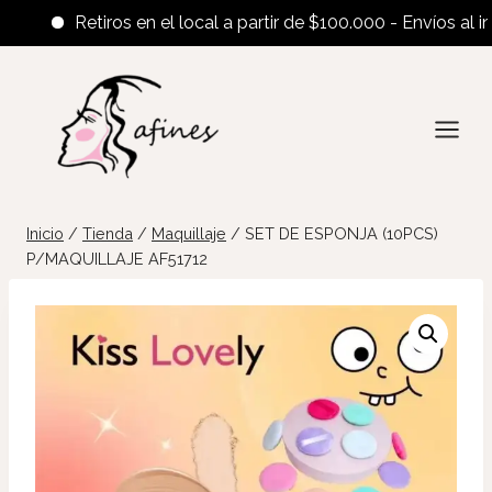
Retiros en el local a partir de $100.000 - Envíos al interi
Saltar
al
contenido
Inicio
/
Tienda
/
Maquillaje
/
SET DE ESPONJA (10PCS)
P/MAQUILLAJE AF51712