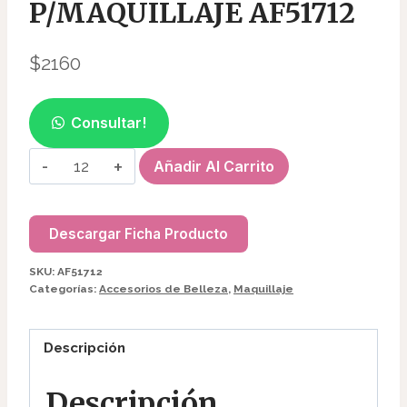
P/MAQUILLAJE AF51712
$
2160
Consultar!
SET
Añadir Al Carrito
DE
ESPONJA
(10PCS)
Descargar Ficha Producto
P/MAQUILLAJE
SKU:
AF51712
AF51712
Categorías:
Accesorios de Belleza
,
Maquillaje
cantidad
Descripción
Descripción