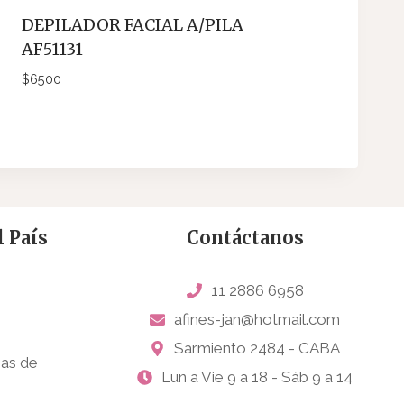
DEPILADOR FACIAL A/PILA
AF51131
$
6500
 País
Contáctanos
11 2886 6958
afines-jan@hotmail.com
Sarmiento 2484 - CABA
sas de
Lun a Vie 9 a 18 - Sáb 9 a 14