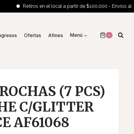
Retiros en el local a partir de $100.000 - Envíos al inter
ngresos
Ofertas
Afines
Menú
0
BROCHAS (7 PCS)
HE C/GLITTER
E AF61068