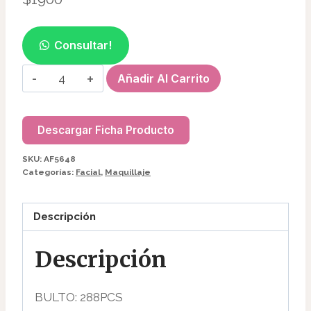
Consultar!
SERUM
Añadir Al Carrito
FACIAL
AF5648
cantidad
Descargar Ficha Producto
SKU:
AF5648
Categorías:
Facial
,
Maquillaje
Descripción
Descripción
BULTO: 288PCS