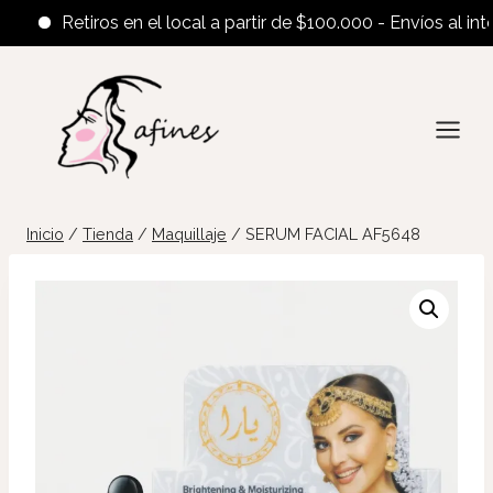
Retiros en el local a partir de $100.000 - Envíos al interio
Saltar
al
contenido
Inicio
/
Tienda
/
Maquillaje
/
SERUM FACIAL AF5648