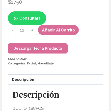
$
1750
Consultar!
SERUM
Añadir Al Carrito
FACIAL
AF5647
cantidad
Descargar Ficha Producto
SKU:
AF5647
Categorías:
Facial
,
Maquillaje
Descripción
Descripción
BULTO: 288PCS