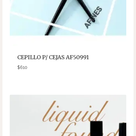
CEPILLO P/ CEJAS AF50991
$
610