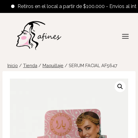
Retiros en el local a partir de $100.000 - Envíos al interio
Saltar
al
contenido
Inicio
/
Tienda
/
Maquillaje
/
SERUM FACIAL AF5647