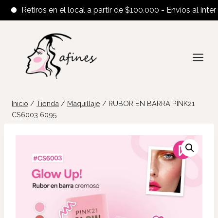
Retiros en el local a partir de $100.000 - Envíos al interior 
Saltar
al
contenido
Inicio
/
Tienda
/
Maquillaje
/
RUBOR EN BARRA PINK21
CS6003 6095