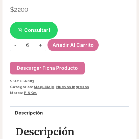
$
2200
Consultar!
RUBOR
Añadir Al Carrito
EN
BARRA
PINK21
Descargar Ficha Producto
CS6003
SKU:
CS6003
6095
Categorías:
Maquillaje
,
Nuevos ingresos
cantidad
Marca:
PINK21
Descripción
Descripción